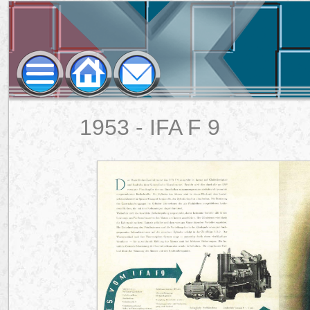
Home
1953 - IFA F 9
Extra
Prospekte
IFA F 9
Impressum
Datenschutz