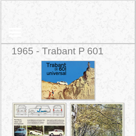
1965 - Trabant P 601
Home
Extra
Prospekte
Trabant P 601
Impressum
Datenschutz